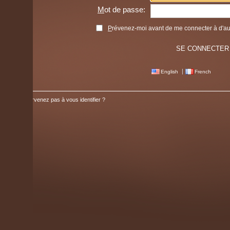
M
ot de passe:
P
révenez-moi avant de me connecter à d'autres service
English
French
venez pas à vous identifier ?