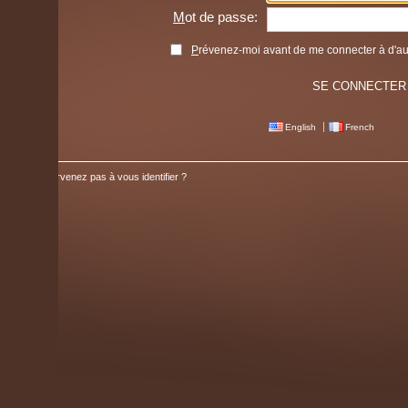
M
ot de passe:
P
révenez-moi avant de me connecter à d'autres service
English
French
venez pas à vous identifier ?