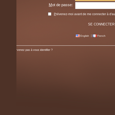
M
ot de passe:
P
révenez-moi avant de me connecter à d'autres service
English
French
venez pas à vous identifier ?